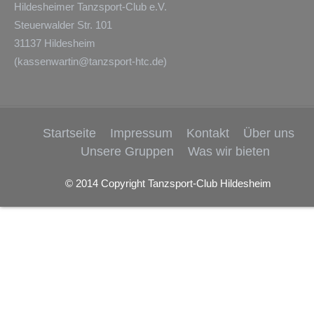
Hildesheimer Tanzsport-Club e.V.
Steuerwalder Str. 101
31137 Hildesheim
(
kassenwartin@tanzsport-htc.de
)
Startseite
Impressum
Kontakt
Über uns
Unsere Gruppen
Was wir bieten
© 2014 Copyright Tanzsport-Club Hildesheim