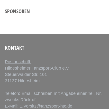
SPONSOREN
KONTAKT
Postanschrift:
Hildesheimer Tanzsport-Club e.V.
Steuerwalder Str. 101
31137 Hildesheim
Telefon: Email schreiben mit Angabe einer Tel.-Nr.
zwecks Rückruf
E-Mail:
1.Vorsitz@tanzsport-htc.de