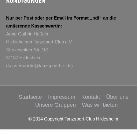
KÜNDIGUNGEN
Nur per Post oder per Email im Format „pdf“ an die
amtierende Kassenwartin:
Anne-Cathrin Heßeln
Hildesheimer Tanzsport-Club e.V.
Steuerwalder Str. 101
31137 Hildesheim
(
kassenwartin@tanzsport-htc.de
)
Startseite
Impressum
Kontakt
Über uns
Unsere Gruppen
Was wir bieten
© 2014 Copyright Tanzsport-Club Hildesheim