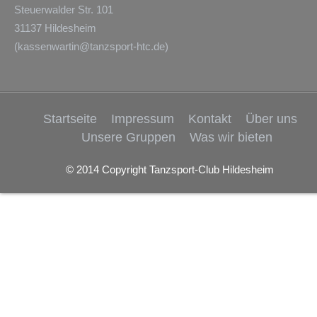
Steuerwalder Str. 101
31137 Hildesheim
(
kassenwartin@tanzsport-htc.de
)
Startseite
Impressum
Kontakt
Über uns
Unsere Gruppen
Was wir bieten
© 2014 Copyright Tanzsport-Club Hildesheim