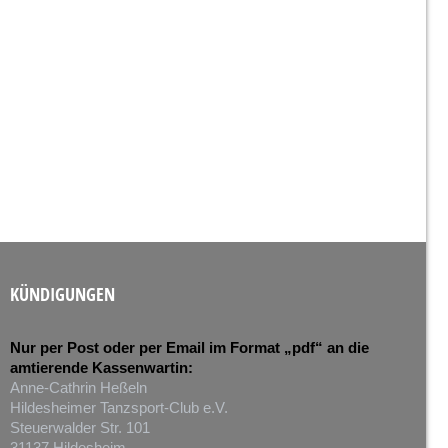
KÜNDIGUNGEN
Nur per Post oder per Email im Format „pdf“ an die
amtierende Kassenwartin:
Anne-Cathrin Heßeln
Hildesheimer Tanzsport-Club e.V.
Steuerwalder Str. 101
31137 Hildesheim