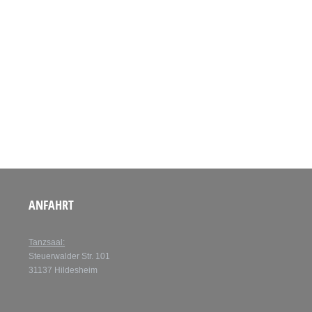
ANFAHRT
Tanzsaal:
Steuerwalder Str. 101
31137 Hildesheim