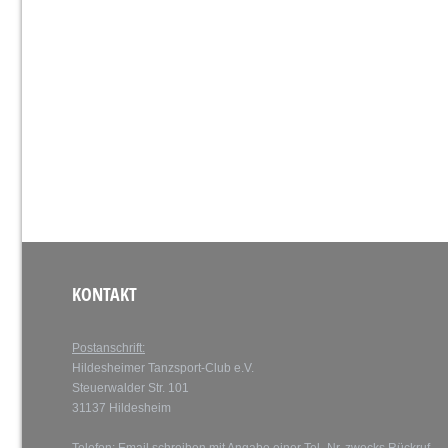
KONTAKT
Postanschrift:
Hildesheimer Tanzsport-Club e.V.
Steuerwalder Str. 101
31137 Hildesheim