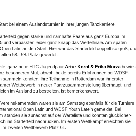
tart bei einem Aus­landsturnier in ihrer jungen Tanzkarriere.
tarterfeld gegen starke und namhafte Paare aus ganz Europa im
5 und verpassten leider ganz knapp das Viertelfinale. Am späten
en Latin an den Start. Hier war das Starterfeld doppelt so groß, un
ilten 58.- 59. Platz gewertet.
ite, ganz neue HTC-Jugendpaar
Artur Korol & Erika Murza
bewies
nz besonderen Mut, obwohl beide bereits Erfahrungen bei WDSF­
n sammeln konnten. lhre Teilnahme in Rotterdam war ihr erster
amer Wettbewerb in neuer Paarzusammenstellung überhaupt, und
leich im Ausland zu bestreiten, ist bemerkenswert.
 Vereinskameraden waren sie am Samstag ebenfalls für die Turniere
ernational Open Latin und WDSF Youth Latein gemeldet. Bei
m standen sie zunächst auf der Warteliste und konnten glücklicher­
ch ins Starterfeld nachrücken. Im ersten Wettkampf erreichten sie
, im zweiten Wettbewerb Platz 61.