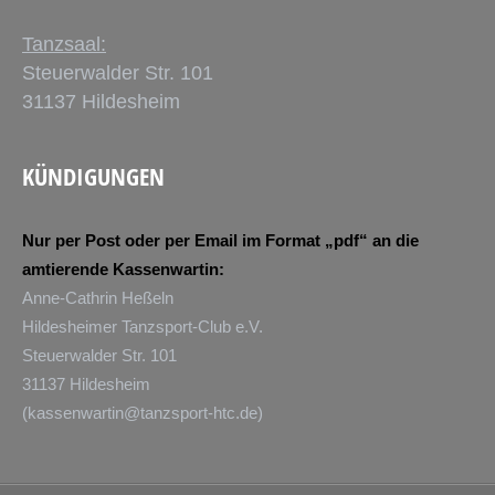
Tanzsaal:
Steuerwalder Str. 101
31137 Hildesheim
KÜNDIGUNGEN
Nur per Post oder per Email im Format „pdf“ an die
amtierende Kassenwartin:
Anne-Cathrin Heßeln
Hildesheimer Tanzsport-Club e.V.
Steuerwalder Str. 101
31137 Hildesheim
(
kassenwartin@tanzsport-htc.de
)