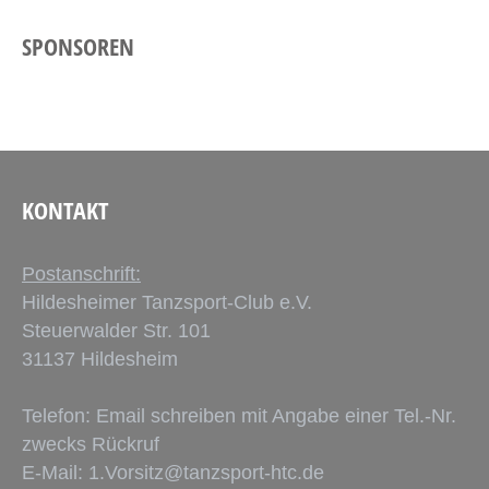
SPONSOREN
KONTAKT
Postanschrift:
Hildesheimer Tanzsport-Club e.V.
Steuerwalder Str. 101
31137 Hildesheim
Telefon: Email schreiben mit Angabe einer Tel.-Nr.
zwecks Rückruf
E-Mail:
1.Vorsitz@tanzsport-htc.de