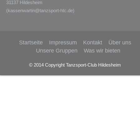
31137 Hildesheim
(
kassenwartin@tanzsport-htc.de
)
Startseite
Impressum
Kontakt
Über uns
Unsere Gruppen
Was wir bieten
© 2014 Copyright Tanzsport-Club Hildesheim