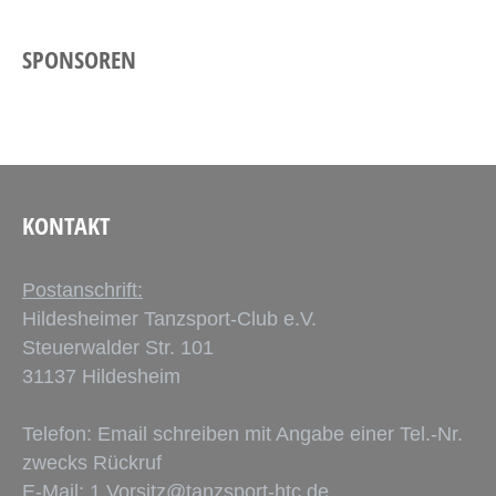
SPONSOREN
KONTAKT
Postanschrift:
Hildesheimer Tanzsport-Club e.V.
Steuerwalder Str. 101
31137 Hildesheim
Telefon: Email schreiben mit Angabe einer Tel.-Nr.
zwecks Rückruf
E-Mail:
1.Vorsitz@tanzsport-htc.de