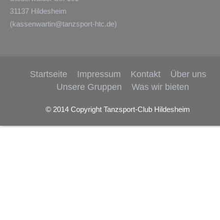
31137 Hildesheim
(
kassenwartin@tanzsport-htc.de
)
Startseite
Impressum
Kontakt
Über uns
Unsere Gruppen
Was wir bieten
© 2014 Copyright Tanzsport-Club Hildesheim