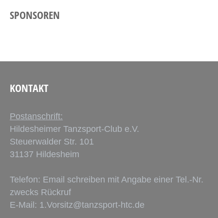
SPONSOREN
KONTAKT
Postanschrift:
Hildesheimer Tanzsport-Club e.V.
Steuerwalder Str. 101
31137 Hildesheim
Telefon: Email schreiben mit Angabe einer Tel.-Nr.
zwecks Rückruf
E-Mail:
1.Vorsitz@tanzsport-htc.de