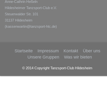
Anne-Cathrin Heßeln
Hildesheimer Tanzsport-Club e.V.
Steuerwalder Str. 101
31137 Hildesheim
(
kassenwartin@tanzsport-htc.de
)
Startseite
Impressum
Kontakt
Über uns
Unsere Gruppen
Was wir bieten
© 2014 Copyright Tanzsport-Club Hildesheim