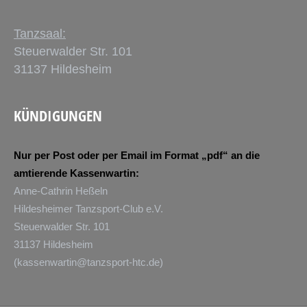
Tanzsaal:
Steuerwalder Str. 101
31137 Hildesheim
KÜNDIGUNGEN
Nur per Post oder per Email im Format „pdf“ an die
amtierende Kassenwartin:
Anne-Cathrin Heßeln
Hildesheimer Tanzsport-Club e.V.
Steuerwalder Str. 101
31137 Hildesheim
(
kassenwartin@tanzsport-htc.de
)