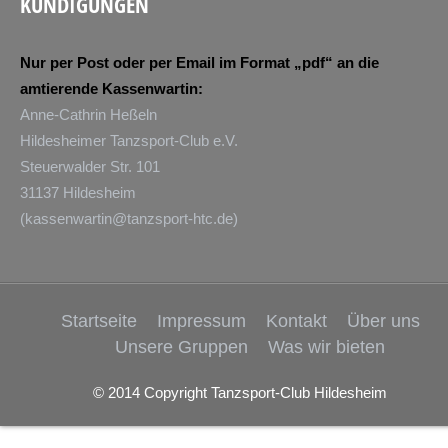
KÜNDIGUNGEN
Nur per Post oder per Email im Format „pdf“ an die
amtierende Kassenwartin:
Anne-Cathrin Heßeln
Hildesheimer Tanzsport-Club e.V.
Steuerwalder Str. 101
31137 Hildesheim
(
kassenwartin@tanzsport-htc.de
)
Startseite
Impressum
Kontakt
Über uns
Unsere Gruppen
Was wir bieten
© 2014 Copyright Tanzsport-Club Hildesheim