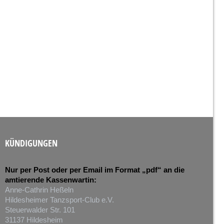
KÜNDIGUNGEN
Nur per Post oder per Email im Format „pdf“ an die
amtierende Kassenwartin:
Anne-Cathrin Heßeln
Hildesheimer Tanzsport-Club e.V.
Steuerwalder Str. 101
31137 Hildesheim