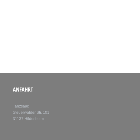
ANFAHRT
Tanzsaal:
Steuerwalder Str. 101
31137 Hildesheim