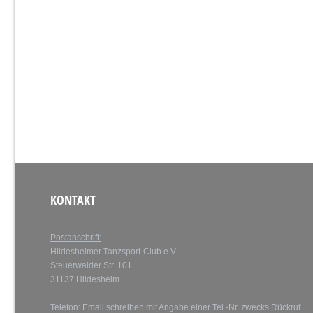
KONTAKT
Postanschrift:
Hildesheimer Tanzsport-Club e.V.
Steuerwalder Str. 101
31137 Hildesheim
Telefon: Email schreiben mit Angabe einer Tel.-Nr. zwecks Rückruf