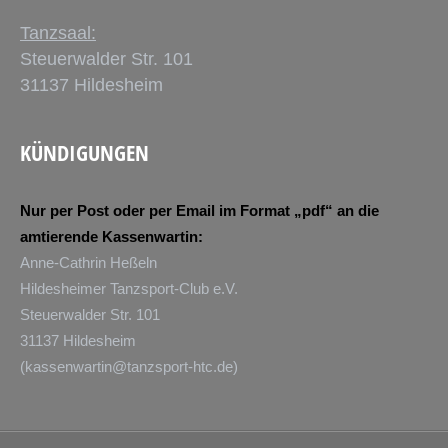
Tanzsaal:
Steuerwalder Str. 101
31137 Hildesheim
KÜNDIGUNGEN
Nur per Post oder per Email im Format „pdf“ an die
amtierende Kassenwartin:
Anne-Cathrin Heßeln
Hildesheimer Tanzsport-Club e.V.
Steuerwalder Str. 101
31137 Hildesheim
(
kassenwartin@tanzsport-htc.de
)