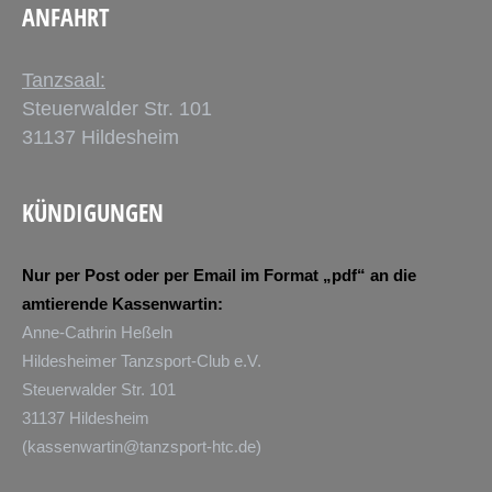
ANFAHRT
Tanzsaal:
Steuerwalder Str. 101
31137 Hildesheim
KÜNDIGUNGEN
Nur per Post oder per Email im Format „pdf“ an die
amtierende Kassenwartin:
Anne-Cathrin Heßeln
Hildesheimer Tanzsport-Club e.V.
Steuerwalder Str. 101
31137 Hildesheim
(
kassenwartin@tanzsport-htc.de
)