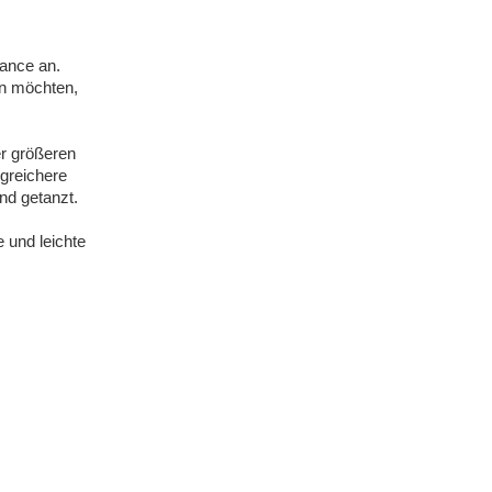
ance an.
en möchten,
er größeren
ngreichere
nd getanzt.
 und leichte