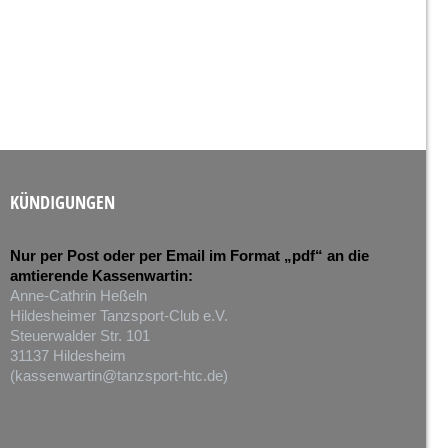
KÜNDIGUNGEN
Nur per Post oder per Email im Format „pdf“ an die
amtierende Kassenwartin:
Anne-Cathrin Heßeln
Hildesheimer Tanzsport-Club e.V.
Steuerwalder Str. 101
31137 Hildesheim
(
kassenwartin@tanzsport-htc.de
)