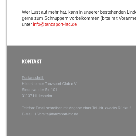
Wer Lust auf mehr hat, kann in unserer bestehenden Li
gerne zum Schnuppern vorbeikommen (bitte mit Voranm
unter
info@tanzsport-htc.de
KONTAKT
Postanschrift:
Hildesheimer Tanzsport-Club e.V.
Steuerwalder Str. 101
31137 Hildesheim
Telefon: Email schreiben mit Angabe einer Tel.-Nr. zwecks Rückruf
E-Mail:
1.Vorsitz@tanzsport-htc.de