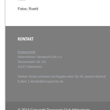
Fotos: Roehl
KONTAKT
Postanschrift:
Hildesheimer Tanzsport-Club e.V.
Steuerwalder Str. 101
31137 Hildesheim
Telefon: Email schreiben mit Angabe einer Tel.-Nr. zwecks Rückruf
E-Mail:
1.Vorsitz@tanzsport-htc.de
© 2014 Copyright Tanzsport-Club Hildesheim