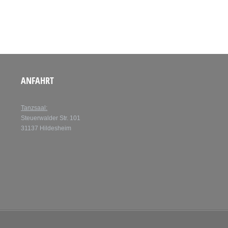
ANFAHRT
Tanzsaal:
Steuerwalder Str. 101
31137 Hildesheim