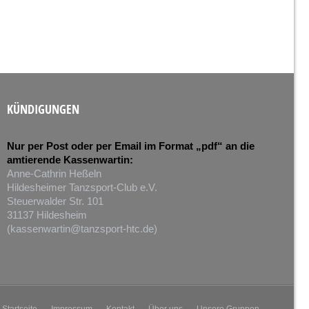
KÜNDIGUNGEN
Nur per Post oder per Email im Format „pdf“ an die
amtierende Kassenwartin:
Anne-Cathrin Heßeln
Hildesheimer Tanzsport-Club e.V.
Steuerwalder Str. 101
31137 Hildesheim
(
kassenwartin@tanzsport-htc.de
)