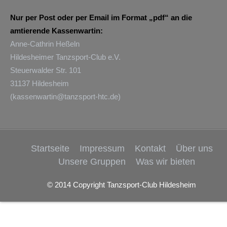
Nur per Post oder per Email im Format „pdf“ an die
amtierende Kassenwartin:
Anne-Cathrin Heßeln
Hildesheimer Tanzsport-Club e.V.
Steuerwalder Str. 101
31137 Hildesheim
(
kassenwartin@tanzsport-htc.de
)
Startseite
Impressum
Kontakt
Über uns
Unsere Gruppen
Was wir bieten
© 2014 Copyright Tanzsport-Club Hildesheim