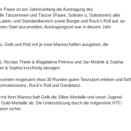
er Paare ist am Jahresanfang die Austragung des
e Tänzerinnen und Tänzer (Paare, Solisten u. Solistinnen) aller
 Latein- und Standardbereich sowie Boogie und Rock’n Roll auf, an
einen Start anzumelden. Austragungsort war in diesem Jahr
, Gelb und Rot) mit je zwei Mannschaften ausgelost, die
 Nicolas Thiele & Magdalena Petrova und Jan Mednik & Sophia
an & Sophia kurzfristig absagen.
konnten insgesamt etwa 30 Runden guten Tanzsport erleben und fünf
ormationstanz, Rock’n Roll und Gardetanz.
mit ihrer Mannschaft Gelb die Silber-Medaille und unser Jugend-
Gold-Medaille ab. Die Unterstützung durch die mitgereiste HTC-
ren sicher.