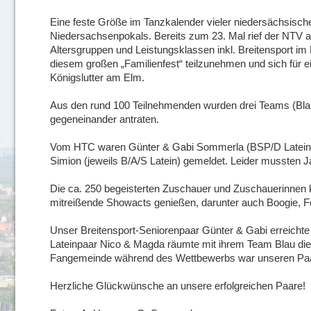
Eine feste Größe im Tanzkalender vieler niedersächsisch
Niedersachsenpokals. Bereits zum 23. Mal rief der NTV all
Altersgruppen und Leistungsklassen inkl. Breitensport im
diesem großen „Familienfest“ teilzunehmen und sich für 
Königslutter am Elm.
Aus den rund 100 Teilnehmenden wurden drei Teams (Blau
gegeneinander antraten.
Vom HTC waren Günter & Gabi Sommerla (BSP/D Latein),
Simion (jeweils B/A/S Latein) gemeldet. Leider mussten J
Die ca. 250 begeisterten Zuschauer und Zuschauerinnen 
mitreißende Showacts genießen, darunter auch Boogie, F
Unser Breitensport-Seniorenpaar Günter & Gabi erreichte 
Lateinpaar Nico & Magda räumte mit ihrem Team Blau die 
Fangemeinde während des Wettbewerbs war unseren Paa
Herzliche Glückwünsche an unsere erfolgreichen Paare!