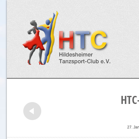
HTC
27. Ja