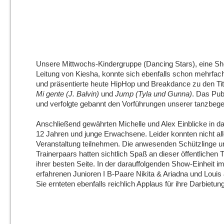
Unsere Mittwochs-Kindergruppe (Dancing Stars), eine S
Leitung von Kiesha, konnte sich ebenfalls schon mehrfach b
und präsentierte heute HipHop und Breakdance zu den Ti
Mi gente (J. Balvin)
und
Jump (Tyla und Gunna)
. Das Publ
und verfolgte gebannt den Vorführungen unserer tanzbege
Anschließend gewährten Michelle und Alex Einblicke in das
12 Jahren und junge Erwachsene. Leider konnten nicht all
Veranstaltung teilnehmen. Die anwesenden Schützlinge un
Trainerpaars hatten sichtlich Spaß an dieser öffentlichen 
ihrer besten Seite. In der darauffolgenden Show-Einheit im 
erfahrenen Junioren I B-Paare Nikita & Ariadna und Louis
Sie ernteten ebenfalls reichlich Applaus für ihre Darbietun