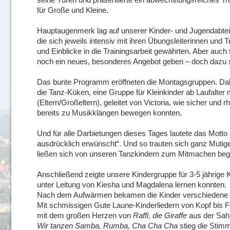
für Große und Kleine.
Hauptaugenmerk lag auf unserer Kinder- und Jugendabtei
die sich jeweils intensiv mit ihren Übungsleiterinnen und T
und Einblicke in die Trainingsarbeit gewährten. Aber auc
noch ein neues, besonderes Angebot geben – doch dazu 
Das bunte Programm eröffneten die Montagsgruppen. Dab
die Tanz-Küken, eine Gruppe für Kleinkinder ab Laufalter 
(Eltern/Großeltern), geleitet von Victoria, wie sicher und 
bereits zu Musikklängen bewegen konnten.
Und für alle Darbietungen dieses Tages lautete das Mott
ausdrücklich erwünscht“. Und so trauten sich ganz Mutige
ließen sich von unseren Tanzkindern zum Mitmachen bege
Anschließend zeigte unsere Kindergruppe für 3-5 jährige 
unter Leitung von Kiesha und Magdalena lernen konnten.
Nach dem Aufwärmen bekamen die Kinder verschiedene S
Mit schmissigen Gute Laune-Kinderliedern von Kopf bis 
mit dem großen Herzen von
Raffi, die
Giraffe
aus der Saha
Wir tanzen Samba, Rumba, Cha Cha Cha
stieg die Stimm