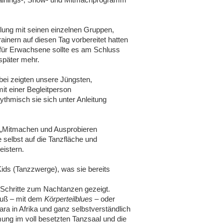
lung mit seinen einzelnen Gruppen,
rainern auf diesen Tag vorbereitet hatten
h für Erwachsene sollte es am Schluss
später mehr.
ei zeigten unsere Jüngsten,
mit einer Begleitperson
rhythmisch sie sich unter Anleitung
o „Mitmachen und Ausprobieren
 selbst auf die Tanzfläche und
istern.
Kids (Tanzzwerge), was sie bereits
chritte zum Nachtanzen gezeigt.
Fuß – mit dem
Körperteilblues
– oder
ra in Afrika und ganz selbstverständlich
ung im voll besetzten Tanzsaal und die