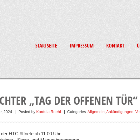
STARTSEITE
IMPRESSUM
KONTAKT
Ü
CHTER „TAG DER OFFENEN TÜR“
r, 2024
|
Posted by
Kordula Roehl
|
Categories:
Allgemein
,
Ankündigungen
,
Ve
der HTC öffnete ab 11.00 Uhr
Trainings-, Show- und Mitmachprogramm